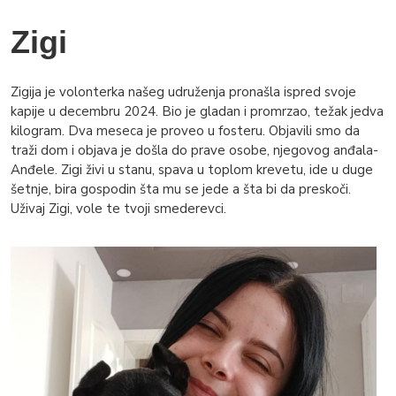
Zigi
Zigija je volonterka našeg udruženja pronašla ispred svoje
kapije u decembru 2024. Bio je gladan i promrzao, težak jedva
kilogram. Dva meseca je proveo u fosteru. Objavili smo da
traži dom i objava je došla do prave osobe, njegovog anđala-
Anđele. Zigi živi u stanu, spava u toplom krevetu, ide u duge
šetnje, bira gospodin šta mu se jede a šta bi da preskoči.
Uživaj Zigi, vole te tvoji smederevci.