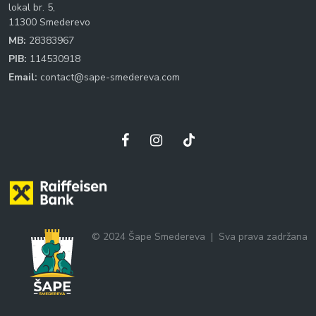
lokal br. 5,
11300 Smederevo
MB:
28383967
PIB:
114530918
Email:
contact@sape-smedereva.com
© 2024 Šape Smedereva
|
Sva prava zadržana