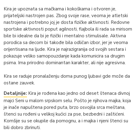
Kira je upoznata sa mačkama i kokoškama i otvoren je,
prijateljski nastrojen pas. Zbog svoje rase, veoma je atletski
nastrojena i potrebno joj je dosta fizičke aktivnosti. Redovne
sportske aktivnosti poput agilnosti, flajbola ili rada sa mirisom
bile bi idealne da bi je fizički i mentalno stimulisale. Aktivna
porodica sa decom bi takođe bila odličan izbor, jer je veoma
orijentisana na ljude. Kira je najrazigranija od svojih sestara i
pokazuje veliko samopouzdanje kada komunicira sa drugim
psima. Ima prirodno dominantan karakter, ali nije agresivna.
Kira se raduje pronalaženju doma punog ljubavi gde može da
ostane zauvek.
Detaljnije:
Kira je rođena kao jedno od deset štenaca divnoj
majci Seni u malom srpskom selu. Pošto je njihova majka, koja
je inače napuštena pored puta, brzo osvojila srca meštana,
štenci su rođeni u velikoj kućici za pse, bezbedni i zaštićeni.
Komšije su se okupile da pomognu, a i majka i njeni štenci su
bili dobro zbrinuti.