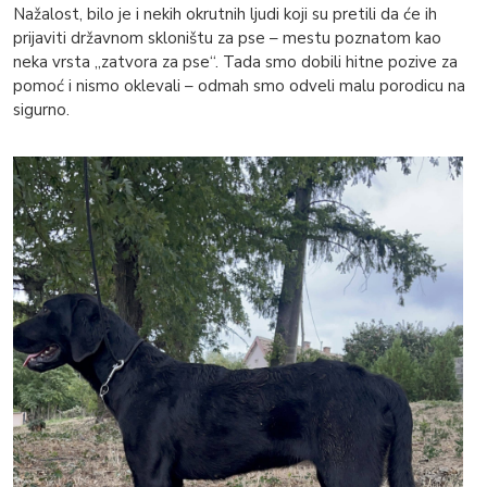
Nažalost, bilo je i nekih okrutnih ljudi koji su pretili da će ih
prijaviti državnom skloništu za pse – mestu poznatom kao
neka vrsta „zatvora za pse“. Tada smo dobili hitne pozive za
pomoć i nismo oklevali – odmah smo odveli malu porodicu na
sigurno.