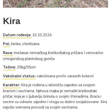
Kira
Datum rođenja:
10.10.2024.
Pol:
ženka, sterilisana
Rasa:
mešanac nemačkog kratkodlakog ptičara I verovatno
crnogorskog planinskog goniča
Težina:
25kg/55cm
Vakcinalni status:
vakcinisana protiv zaraznih bolesti
Karakter:
Kira je rođena u skloništu zajedno sa svojom
braćom i sestrama. Njihova majka je nemački kratkodlaki
ptičar, koja je s ljubavlju brinula o svojim štenadima. Braća i
sestre su odrasle zajedno i stoga su dobro socijalizovane. Kira
najviše vremena provodi sa svojim sestrama.