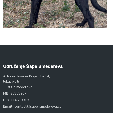
Udruženje Šape Smedereva
Adresa:
Jovana Krajisnika 14,
lokal br. 5,
11300 Smederevo
MB:
28383967
PIB:
114530918
Email:
contact@sape-smedereva.com