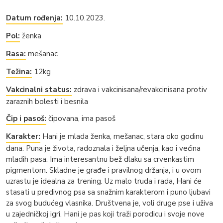
Datum rođenja:
10.10.2023.
Pol:
ženka
Rasa:
mešanac
Težina:
12kg
Vakcinalni status:
zdrava i vakcinisana/revakcinisana protiv
zaraznih bolesti i besnila
Čip i pasoš:
čipovana, ima pasoš
Karakter:
Hani je mlada ženka, mešanac, stara oko godinu
dana. Puna je života, radoznala i željna učenja, kao i većina
mladih pasa. Ima interesantnu bež dlaku sa crvenkastim
pigmentom. Skladne je građe i pravilnog držanja, i u ovom
uzrastu je idealna za trening. Uz malo truda i rada, Hani će
stasati u predivnog psa sa snažnim karakterom i puno ljubavi
za svog budućeg vlasnika. Društvena je, voli druge pse i uživa
u zajedničkoj igri. Hani je pas koji traži porodicu i svoje nove