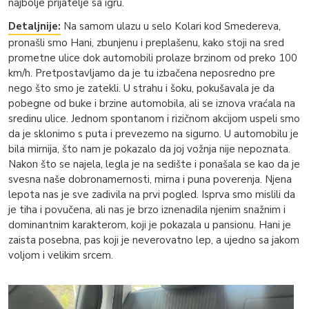
najbolje prijatelje sa igru.
Detaljnije:
Na samom ulazu u selo Kolari kod Smedereva,
pronašli smo Hani, zbunjenu i preplašenu, kako stoji na sred
prometne ulice dok automobili prolaze brzinom od preko 100
km/h. Pretpostavljamo da je tu izbačena neposredno pre
nego što smo je zatekli. U strahu i šoku, pokušavala je da
pobegne od buke i brzine automobila, ali se iznova vraćala na
sredinu ulice. Jednom spontanom i rizičnom akcijom uspeli smo
da je sklonimo s puta i prevezemo na sigurno. U automobilu je
bila mirnija, što nam je pokazalo da joj vožnja nije nepoznata.
Nakon što se najela, legla je na sedište i ponašala se kao da je
svesna naše dobronamernosti, mirna i puna poverenja. Njena
lepota nas je sve zadivila na prvi pogled. Isprva smo mislili da
je tiha i povučena, ali nas je brzo iznenadila njenim snažnim i
dominantnim karakterom, koji je pokazala u pansionu. Hani je
zaista posebna, pas koji je neverovatno lep, a ujedno sa jakom
voljom i velikim srcem.