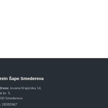
rein Šape Smedereva
dress:
Jovana Krajisnika 14,
l br. 5,
300 Smederevo
:
28383967