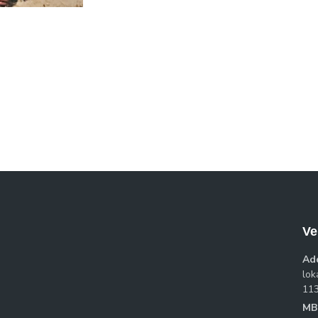
Ve
Ad
loka
11
MB